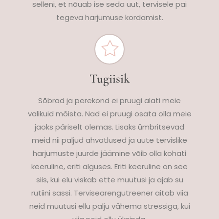
selleni, et nõuab ise seda uut, tervisele pai
tegeva harjumuse kordamist.
Tugiisik
Sõbrad ja perekond ei pruugi alati meie
valikuid mõista. Nad ei pruugi osata olla meie
jaoks päriselt olemas. Lisaks ümbritsevad
meid nii paljud ahvatlused ja uute tervislike
harjumuste juurde jäämine võib olla kohati
keeruline, eriti alguses. Eriti keeruline on see
siis, kui elu viskab ette muutusi ja ajab su
rutiini sassi. Tervisearengutreener aitab viia
neid muutusi ellu palju vähema stressiga, kui