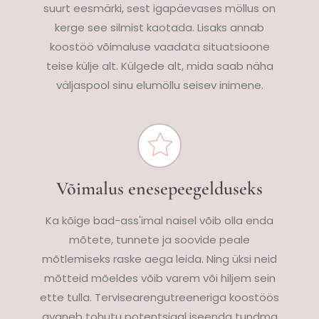
suurt eesmärki, sest igapäevases möllus on
kerge see silmist kaotada. Lisaks annab
koostöö võimaluse vaadata situatsioone
teise külje alt. Külgede alt, mida saab näha
väljaspool sinu elumöllu seisev inimene.
Võimalus enesepeegelduseks
Ka kõige bad-ass'imal naisel võib olla enda
mõtete, tunnete ja soovide peale
mõtlemiseks raske aega leida. Ning üksi neid
mõtteid mõeldes võib varem või hiljem sein
ette tulla. Tervisearengutreeneriga koostöös
avaneb tohutu potentsiaal iseenda tundma