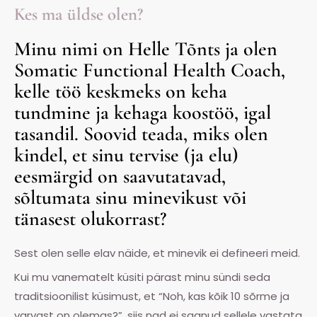
Kes ma üldse olen?
Minu nimi on Helle Tõnts ja olen
Somatic Functional Health Coach,
kelle töö keskmeks on keha
tundmine ja kehaga koostöö, igal
tasandil. Soovid teada, miks olen
kindel, et sinu tervise (ja elu)
eesmärgid on saavutatavad,
sõltumata sinu minevikust või
tänasest olukorrast?
Sest olen selle elav näide, et minevik ei defineeri meid.
Kui mu vanematelt küsiti pärast minu sündi seda
traditsioonilist küsimust, et “Noh, kas kõik 10 sõrme ja
varvast on olemas?”, siis nad ei saanud sellele vastata