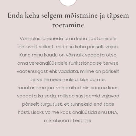
Enda keha selgem mõistmine ja täpsem
toetamine
Võimalus läheneda oma keha toetamisele
lähtuvalt sellest, mida su keha päriselt vajab.
Kuna minu kaudu on võimalik vaadata otsa
oma vereanalüüsidele funktsionaalse tervise
vaatenurgast ehk vaadata, milline on päriselt
terve inimese maksa, kilpnäärme,
rauataseme jne. vahemikud, siis saame koos
vaadata ka seda, millised süsteemid vajavad
päriselt turgutust, et tunneksid end taas
hästi. Lisaks võime koos analüüsida sinu DNA,
mikrobioomi testi jne.