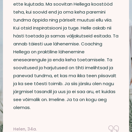
ette kujutada. Ma soovitan Hellega koostööd
teha, kui soovid end ja oma keha paremini
tundma õppida ning päriselt muutusi ellu viia.
Kui otsid inspiratsiooni ja tuge. Helle oskab nii
hästi toetada ja samas väljakutseid esitada. Ta
annab täiesti uue lähenemise. Coaching
Hellega on praktiline lähenemine
enesearengule ja enda keha toetamisele. Ta
soovitused ja harjutused on tihti imelihtsad ja
panevad tundma, et kas ma ikka teen piisavalt
ja ka see tõesti toimib. Ja siis järsku olen nagu
järgmisel tasandil ja uus ja ei saa aru, et kuidas
see võimalik on. Imeline. Ja ta on kogu aeg
olemas.
Helen, 34a.