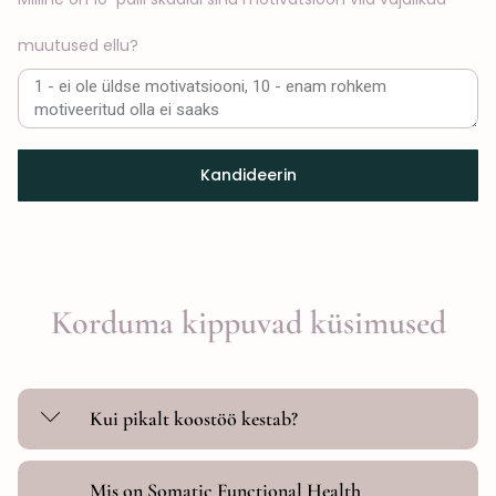
muutused ellu?
Kandideerin
Korduma kippuvad küsimused
Kui pikalt koostöö kestab?
Mis on Somatic Functional Health