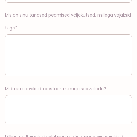
Mis on sinu tänased peamised väljakutsed, millega vajaksid
tuge?
Mida sa sooviksid koostöös minuga saavutada?
Milline on 10-palli skaalal sinu motivatsioon viia vajalikud