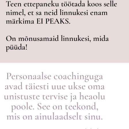
Teen ettepaneku töötada koos selle
nimel, et sa neid linnukesi enam
märkima EI PEAKS.
On mõnusamaid linnukesi, mida
püüda!
Personaalse coachinguga
avad täiesti uue ukse oma
unistuste tervise ja heaolu
poole. See on teekond,
mis on ainulaadselt sinu.