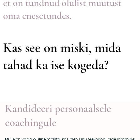
et on tundnud olulist muutust
oma enesetundes.
Kas see on miski, mida
tahad ka ise kogeda?
Kandideeri personaalsele
coachingule
Mulle on väga oluline mõista, kas olen sinu teekonnal õige järgmine