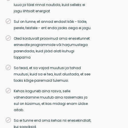
luua ja täiel rinnal nautida, kuid selleks ei
jagu lihtsalt energiat
Sul on tunne, et annad endast kõik - tööle,
perele, teistele - ent enda jaoks aega ei jagu.
Oled korduvalt proovinud oma enesetunnet
erinevate programmide või harjumustega
parendada, kuid jääd alati kuhugi
toppama
Sa tead, et sa vajad muutusi ja tahad
muutusi, kuid sa ei tea, kust alustada, et see
tooks kõige paremaid tulemusi.
Kehas koguneb aina rasva, selle
vähendamine muutub aina raskemaks ja
sul on küsimus, et kas midagi enam üldse
aitab.
Sa ei tunne end oma kehas nii enesekindlalt,
kui sooviksid.