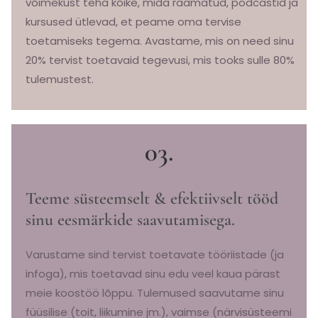
võimekust teha kõike, mida raamatud, podcastid ja
kursused ütlevad, et peame oma tervise
toetamiseks tegema. Avastame, mis on need sinu
20% tervist toetavaid tegevusi, mis tooks sulle 80%
tulemustest.
03.
Teeme süsteemselt & efektiivselt tööd
sinu eesmärkide saavutamisega.
Varustame sind tervist toetavate tööriistade (ja
infoga), mis toetavad sinu edu veel kaua pärast
meie koostöö lõppu. Tulemused saavutame sinu
füüsilise (toit, liikumine jm.), vaimse (närvisüsteemi