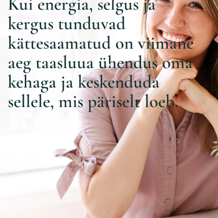
Kui energia, selgus ja
kergus tunduvad
kättesaamatud on viimane
aeg taasluua ühendus oma
kehaga ja keskenduda
sellele, mis päriselt loeb.