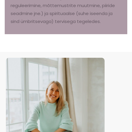
reguleerimine, mõttemustrite muutmine, piiride
seadmine jne.) ja spirituaalse (suhe iseenda ja
sind ümbritsevaga) tervisega tegeledes.