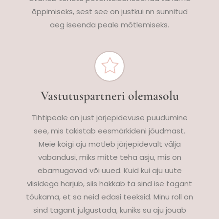
õppimiseks, sest see on justkui nn sunnitud
aeg iseenda peale mõtlemiseks.
Vastutuspartneri olemasolu
Tihtipeale on just järjepidevuse puudumine
see, mis takistab eesmärkideni jõudmast.
Meie kõigi aju mõtleb järjepidevalt välja
vabandusi, miks mitte teha asju, mis on
ebamugavad või uued. Kuid kui aju uute
viisidega harjub, siis hakkab ta sind ise tagant
tõukama, et sa neid edasi teeksid. Minu roll on
sind tagant julgustada, kuniks su aju jõuab