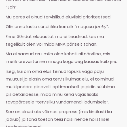
“Jah”.
Mu peres ei olnud tervislikud eluviisid prioriteetsed.
Olin enne laste sündi ikka korralik “magusa
junky
“
.
Enne 30ndat eluaastat ma ei teadnud, kes ma
tegelikult olen või mida MINA päriselt tahan.
Ma ei saanud aru, miks olen kohati nii närviline, mis
imelik ärevustunne minuga kogu aeg kaasas käib jne.
Isegi, kui olin oma elus teinud lõpuks väga palju
muutusi ja elasin oma tervislikuimat elu, ei toiminud
mu kilpnääre piisavalt optimaalselt ja pidin süübima
pisidetailidesse, mida minu keha vajas lisaks
tavapärasele “tervisliku vundamendi ladumisele”.
See on olnud üks võimas progress (mis kindlasti ka
jätkub) ja täna toetan teisi naisi nende holistilisel
terviseteekonnal.