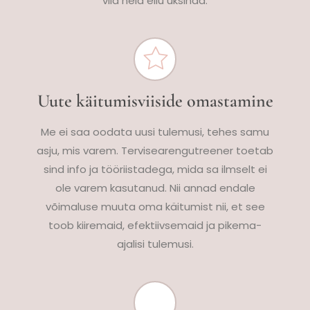
viia neid ellu üksinda.
Uute käitumisviiside omastamine
Me ei saa oodata uusi tulemusi, tehes samu
asju, mis varem. Tervisearengutreener toetab
sind info ja tööriistadega, mida sa ilmselt ei
ole varem kasutanud. Nii annad endale
võimaluse muuta oma käitumist nii, et see
toob kiiremaid, efektiivsemaid ja pikema-
ajalisi tulemusi.