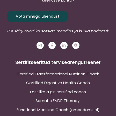
teenuste kohta?
Võta minuga ühendust
PS! Jälgi mind ka sotsiaalmeedias ja kuula podcasti:
I
F
L
P
n
a
i
o
s
c
n
d
t
e
k
c
a
b
e
a
g
o
d
s
Sertifitseeritud tervisearengutreener
r
o
i
t
a
k
n
m
-
-
Certified Transformational Nutrition Coach
f
i
n
Certified Digestive Health Coach
Fast like a girl certified coach
Somatic EMDR Therapy
Functional Medicine Coach (omandamisel)