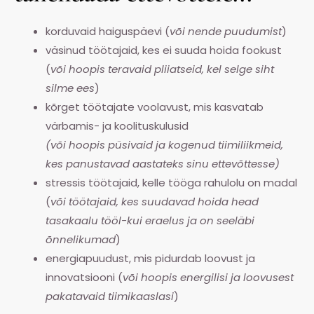
korduvaid haiguspäevi (
või nende puudumist
)
väsinud töötajaid, kes ei suuda hoida fookust
(
või hoopis teravaid pliiatseid, kel selge siht
silme ees
)
kõrget töötajate voolavust, mis kasvatab
värbamis- ja koolituskulusid
(või hoopis püsivaid ja kogenud tiimiliikmeid,
kes panustavad aastateks sinu ettevõttesse)
stressis töötajaid, kelle tööga rahulolu on madal
(
või töötajaid, kes suudavad hoida head
tasakaalu tööl-kui eraelus ja on seeläbi
õnnelikumad
)
energiapuudust, mis pidurdab loovust ja
innovatsiooni (
või hoopis energilisi ja loovusest
pakatavaid tiimikaaslasi
)