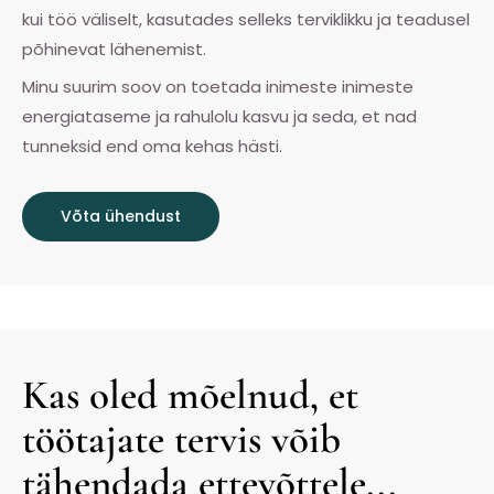
kui töö väliselt, kasutades selleks terviklikku ja teadusel
põhinevat lähenemist.
Minu suurim soov on toetada inimeste inimeste
energiataseme ja rahulolu kasvu ja seda, et nad
tunneksid end oma kehas hästi.
Võta ühendust
Kas oled mõelnud, et
töötajate tervis võib
tähendada ettevõttele...