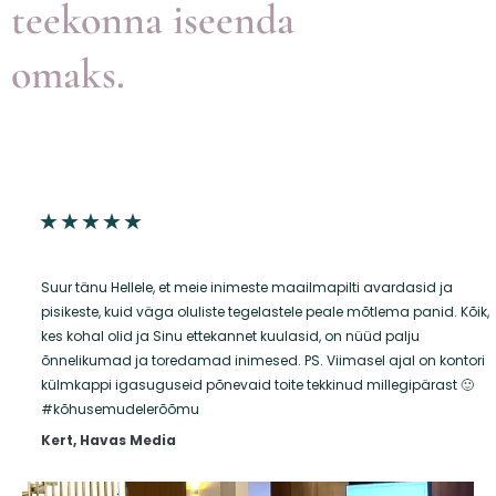
teekonna iseenda
omaks.
R
★
★
★
★
★
a
Suur tänu Hellele, et meie inimeste maailmapilti avardasid ja
t
pisikeste, kuid väga oluliste tegelastele peale mõtlema panid. Kõik,
kes kohal olid ja Sinu ettekannet kuulasid, on nüüd palju
e
õnnelikumad ja toredamad inimesed. PS. Viimasel ajal on kontori
d
külmkappi igasuguseid põnevaid toite tekkinud millegipärast 🙂
#kõhusemudelerõõmu
5
Kert, Havas Media
o