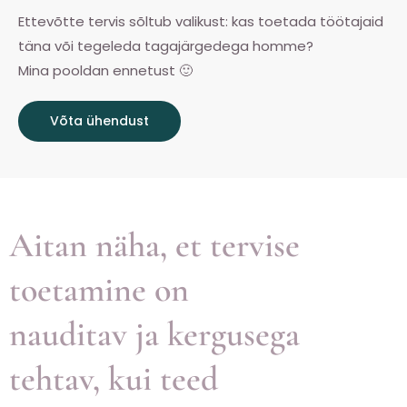
Ettevõtte tervis sõltub valikust: kas toetada töötajaid
täna või tegeleda tagajärgedega homme?
Mina pooldan ennetust 🙂
Võta ühendust
Aitan näha, et tervise
toetamine on
nauditav ja kergusega
tehtav, kui teed