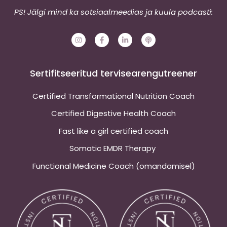
PS! Jälgi mind ka sotsiaalmeedias ja kuula podcasti:
I
F
L
P
n
a
i
o
s
c
n
d
t
e
k
c
a
b
e
a
g
o
d
s
Sertifitseeritud tervisearengutreener
r
o
i
t
a
k
n
m
-
-
Certified Transformational Nutrition Coach
f
i
n
Certified Digestive Health Coach
Fast like a girl certified coach
Somatic EMDR Therapy
Functional Medicine Coach (omandamisel)