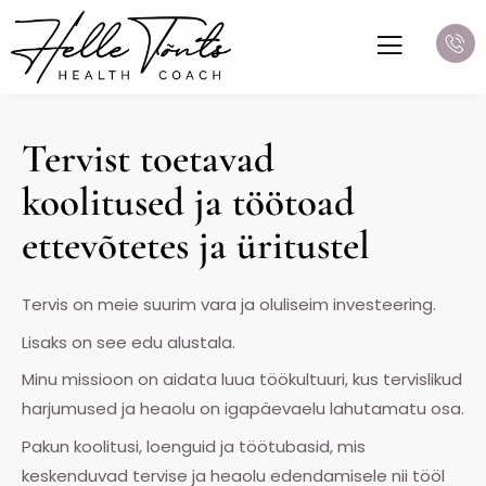
Skip
to
content
Tervist toetavad
koolitused ja töötoad
ettevõtetes ja üritustel​
Tervis on meie suurim vara ja oluliseim investeering.
Lisaks on see edu alustala.
Minu missioon on aidata luua töökultuuri, kus tervislikud
harjumused ja heaolu on igapäevaelu lahutamatu osa.
Pakun koolitusi, loenguid ja töötubasid, mis
keskenduvad tervise ja heaolu edendamisele nii tööl