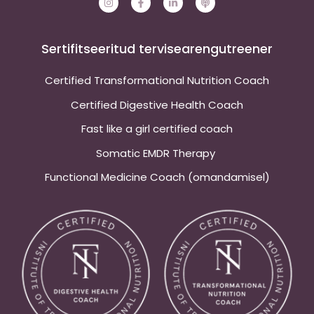
n
a
i
o
s
c
n
d
t
e
k
c
a
b
e
a
g
o
d
s
Sertifitseeritud tervisearengutreener
r
o
i
t
a
k
n
m
-
-
Certified Transformational Nutrition Coach
f
i
n
Certified Digestive Health Coach
Fast like a girl certified coach
Somatic EMDR Therapy
Functional Medicine Coach (omandamisel)