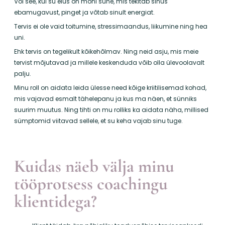
Või see, kui su elus on mõni suhe, mis tekitab sinus
ebamugavust, pinget ja võtab sinult energiat.
Tervis ei ole vaid toitumine, stressimaandus, liikumine ning hea
uni.
Ehk tervis on tegelikult kõikehõlmav. Ning neid asju, mis meie
tervist mõjutavad ja millele keskenduda võib olla ülevoolavalt
palju.
Minu roll on aidata leida ülesse need kõige kriitilisemad kohad,
mis vajavad esmalt tähelepanu ja kus ma näen, et sünniks
suurim muutus. Ning tihti on mu rolliks ka aidata näha, millised
sümptomid viitavad sellele, et su keha vajab sinu tuge.
Kuidas näeb välja minu
tööprotsess coachingu
klientidega?