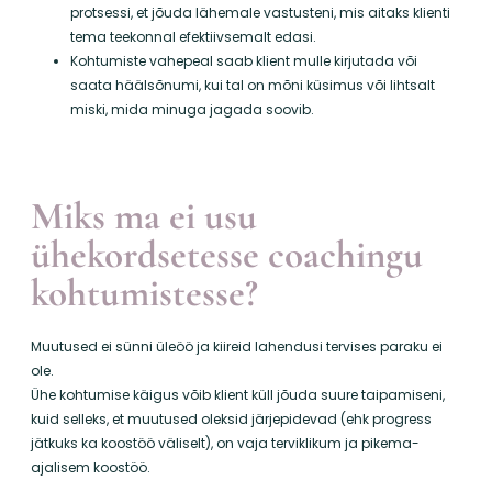
protsessi, et jõuda lähemale vastusteni, mis aitaks klienti
tema teekonnal efektiivsemalt edasi.
Kohtumiste vahepeal saab klient mulle kirjutada või
saata häälsõnumi, kui tal on mõni küsimus või lihtsalt
miski, mida minuga jagada soovib.
Miks ma ei usu
ühekordsetesse coachingu
kohtumistesse?
Muutused ei sünni üleöö ja kiireid lahendusi tervises paraku ei
ole.
Ühe kohtumise käigus võib klient küll jõuda suure taipamiseni,
kuid selleks, et muutused oleksid järjepidevad (ehk progress
jätkuks ka koostöö väliselt), on vaja terviklikum ja pikema-
ajalisem koostöö.