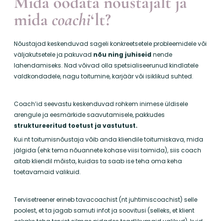
Mida oodata nõustajalt ja
mida
coachi
‘lt?
Nõustajad keskenduvad sageli konkreetsetele probleemidele või
väljakutsetele ja pakuvad
nõu ning juhiseid
nende
lahendamiseks. Nad võivad olla spetsialiseerunud kindlatele
valdkondadele, nagu toitumine, karjäär või isiklikud suhted.
Coach’id seevastu keskenduvad rohkem inimese üldisele
arengule ja eesmärkide saavutamisele, pakkudes
struktureeritud toetust ja vastutust.
Kui nt toitumisnõustaja võib anda kliendile toitumiskava, mida
jälgida (ehk tema nõuannete kohase viisi toimida), siis coach
aitab kliendil mõista, kuidas ta saab ise teha oma keha
toetavamaid valikuid.
Tervisetreener erineb tavacoachist (nt juhtimiscoachist) selle
poolest, et ta jagab samuti infot ja soovitusi (selleks, et klient