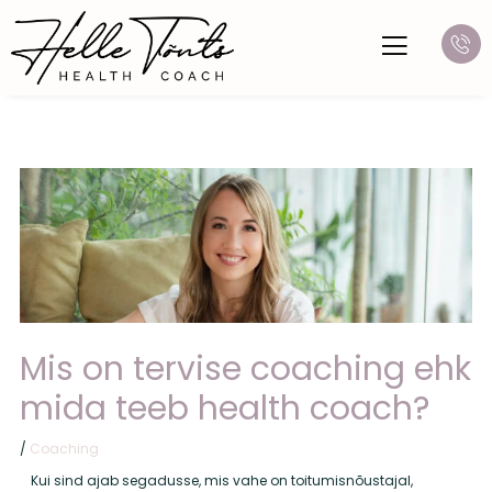
Skip
to
content
Mis on tervise coaching ehk
mida teeb health coach?
/
Coaching
Kui sind ajab segadusse, mis vahe on toitumisnõustajal,