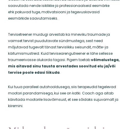
saavutada nende isiklikke ja professionaalseid eesmärke
ehk
pakuvad tuge, motivatsiooni ja tegevuskavasid
eesmärkide saavutamiseks.
Tervisetreener muidugi arvestab ka mineviku traumade ja
vaimset tervist puudutavate sündmustega, sest need
mõjutavad tugevalt tänast tervislikku seisundit, mõtte-ja
käitumismustreid. Kuid tervisearengutreener ei lähe sellesse
traumeerivasse olukorda tagasi. Pigem toetab
võimalustega,
mis aitavad sinu tausta arvestades soovitud elu ja/või
tervise poole edasi liikuda
.
Kui tuua paralleel autohooldusega, siis terapeudid tegelevad
mootori parandamisega, kui see on katki.
Coach aga aitab
käivitada mootorile lisavõimsust, et see sõidaks sujuvamalt ja
kiiremini.