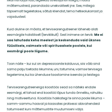
liikumisharjumusi, tegeleda stressijuhtimisega, muuta
mõttemustreid, parandada unekvaliteeti jne. See, millega
täpsemalt tegeletakse, sõltub kliendist, tema hetkeolukorrast ja
vajadustest.
Kuid oluline on mõista, et tervisearengutreener läheneb alati
eesmärgile holistiliselt (terviklikult). Sest inimene on tervik.
Me ei
saa lahutada keha meelest ja keskenduda vaid üksnes
füüsilisele, vaimsele või spirituaalsele poolele, kui
eesmärgi poole liigume.
Toon näite – kui sul on depressioonile kalduvus, siis võib sind
sama palju toetada liikumine, uni, toitumine, vaimse tervisega
tegelemine, kui ka ühenduse taastamine iseenda ja teistega.
Tervisearengutreeneriga koostöös sead sa näiteks endale
eesmärgi, et tahad end koostöö lõpus tunda õnneliku, rahuliku
ning motiveerituna. Koostöös hakkategi te sinna poole liikuma –
s
amm-sammu haaval ja kaasates protsessi abivahendeid
toitumisest kuni mõttemustrite muutumiseni välja.