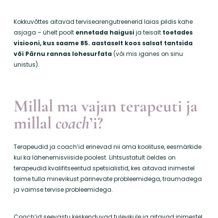
Kokkuvõttes aitavad tervisearengutreenerid laias pildis kahe
asjaga – ühelt poolt
ennetada haigusi
ja teisalt
toetades
visiooni, kus saame 85. aastaselt koos salsat tantsida
või Pärnu rannas lohesurfata
(või mis iganes on sinu
unistus).
Millal ma vajan terapeuti ja
millal
coach
’i?
Terapeudid ja coach’id erinevad nii oma koolituse, eesmärkide
kui ka lähenemisviiside poolest. Lihtsustatult öeldes on
t
erapeudid kvalifitseeritud spetsialistid, kes aitavad inimestel
toime tulla minevikust pärinevate probleemidega, traumadega
ja vaimse tervise probleemidega.
Coach’id seevastu keskenduvad tulevikule ja aitavad inimestel