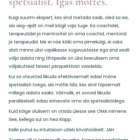
spetsialist. Igas mõttes.
Kuigi suurim ekspert, kes sind toetada saab, oled sa ise,
siis aeg-ajalt on meil kõigil vaja tuge. Ka coachidel,
terapeutidel ja mentroritel on oma coachid, mentorid
ja terapeudid. Me ei näe kõiki oma pimekülgi, ei oska
alati minna üksi vajalikesse sügavustesse ega end sealt
välja aidata ning tihtipeale on üksi keerulisem ome
väljakutseid teisest perspektiivist vaadelda.
Kui sa otsustad liikuda efektiivsemalt edasi mõne
spetsialisti toega, siis mõtle läbi, kes sind täpsemalt
millega aidata saaks. Võimalik, et soovid liikuda
paralleelselt edasi erinevate oma ala spetsialistidega.
Kuid kõige olulisem on otsida ülesse see OMA inimene.
See, kellega sul on hea klapp.
Kelle puhul su intuitsioon ütleb kõvahäälselt: JAH.
Terapeudil ja terapeudil on vahe. Sama ka coachidega.