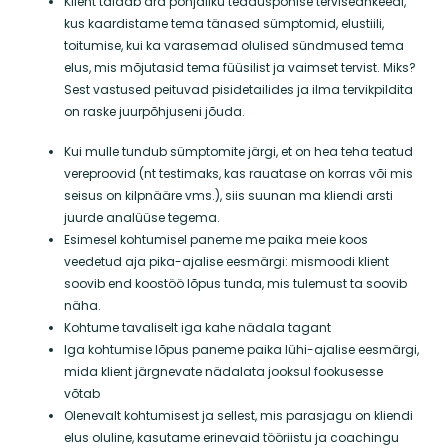
Klient täidab ära põhjaliku teaduspõhise terviseankeedi,
kus kaardistame tema tänased sümptomid, elustiili,
toitumise, kui ka varasemad olulised sündmused tema
elus, mis mõjutasid tema füüsilist ja vaimset tervist. Miks?
Sest vastused peituvad pisidetailides ja ilma tervikpildita
on raske juurpõhjuseni jõuda.
Kui mulle tundub sümptomite järgi, et on hea teha teatud
vereproovid (nt testimaks, kas rauatase on korras või mis
seisus on kilpnääre vms.), siis suunan ma kliendi arsti
juurde analüüse tegema.
Esimesel kohtumisel paneme me paika meie koos
veedetud aja pika-ajalise eesmärgi: mismoodi klient
soovib end koostöö lõpus tunda, mis tulemust ta soovib
näha.
Kohtume tavaliselt iga kahe nädala tagant
Iga kohtumise lõpus paneme paika lühi-ajalise eesmärgi,
mida klient järgnevate nädalata jooksul fookusesse
võtab
Olenevalt kohtumisest ja sellest, mis parasjagu on kliendi
elus oluline, kasutame erinevaid tööriistu ja coachingu