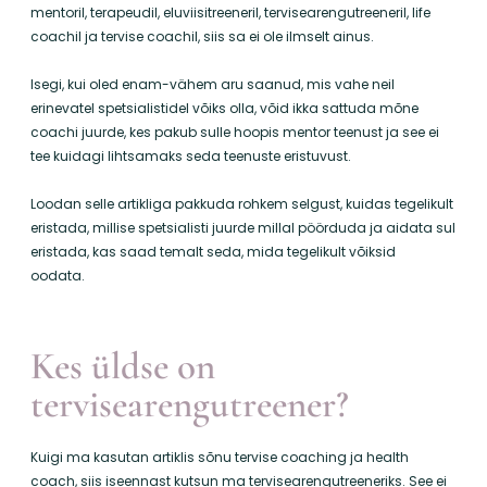
mentoril, terapeudil, eluviisitreeneril, tervisearengutreeneril, life
coachil ja tervise coachil, siis sa ei ole ilmselt ainus.
Isegi, kui oled enam-vähem aru saanud, mis vahe neil
erinevatel spetsialistidel võiks olla, võid ikka sattuda
mõne
coachi juurde, kes pakub sulle hoopis mentor teenust ja see ei
tee kuidagi lihtsamaks seda teenuste eristuvust.
Loodan selle artikliga pakkuda rohkem selgust, kuidas tegelikult
eristada, millise spetsialisti juurde millal pöörduda ja aidata sul
eristada, kas saad temalt seda, mida tegelikult võiksid
oodata.
Kes üldse on
tervisearengutreener?
Kuigi ma kasutan artiklis sõnu tervise coaching ja health
coach, siis iseennast kutsun ma tervisearengutreeneriks. See ei