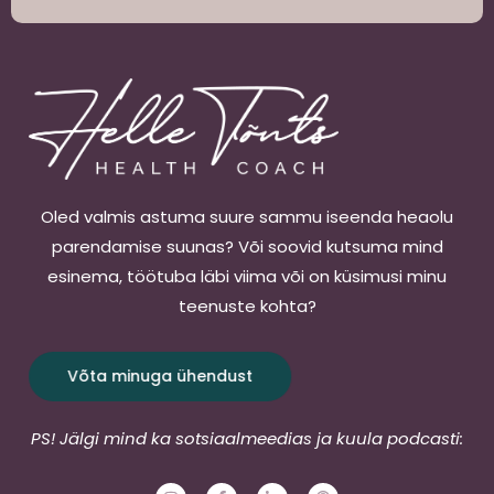
Oled valmis astuma suure sammu iseenda heaolu
parendamise suunas? Või soovid kutsuma mind
esinema, töötuba läbi viima või on küsimusi minu
teenuste kohta?
Võta minuga ühendust
PS! Jälgi mind ka sotsiaalmeedias ja kuula podcasti:
I
F
L
P