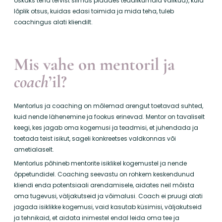
oskaks teha tervist silmas pidades teadlikumaid valikud), kuid
lõplik otsus, kuidas edasi toimida ja mida teha, tuleb
coachingus alati kliendilt.
Mis vahe on mentoril ja
coach
’il?
Mentorlus ja coaching on mõlemad arengut toetavad suhted,
kuid nende lähenemine ja fookus erinevad. Mentor on tavaliselt
keegi, kes jagab oma kogemusi ja teadmisi, et juhendada ja
toetada teist isikut, sageli konkreetses valdkonnas või
ametialaselt.
Mentorlus põhineb mentorite isiklikel kogemustel ja nende
õppetundidel. Coaching seevastu on rohkem keskendunud
kliendi enda potentsiaali arendamisele, aidates neil mõista
oma tugevusi, väljakutseid ja võimalusi. Coach ei pruugi alati
jagada isiklikke kogemusi, vaid kasutab küsimisi, väljakutseid
ja tehnikaid, et aidata inimestel endal leida oma tee ja