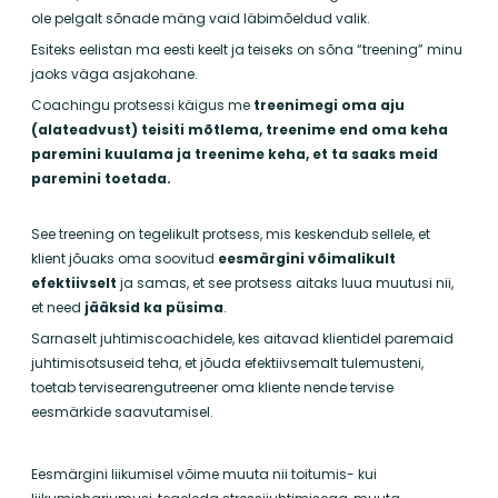
ole pelgalt sõnade mäng vaid läbimõeldud valik.
Esiteks eelistan ma eesti keelt ja teiseks on sõna “treening” minu
jaoks väga asjakohane.
Coachingu protsessi käigus me
treenimegi oma aju
(alateadvust) teisiti mõtlema, treenime end oma keha
paremini kuulama ja treenime keha, et ta saaks meid
paremini toetada.
See treening on tegelikult protsess, mis keskendub sellele, et
klient jõuaks oma soovitud
eesmärgini
võimalikult
efektiivselt
ja samas, et see protsess aitaks luua muutusi nii,
et need
jääksid ka püsima
.
Sarnaselt juhtimiscoachidele, kes aitavad klientidel paremaid
juhtimisotsuseid teha, et jõuda efektiivsemalt tulemusteni,
toetab tervisearengutreener oma kliente nende tervise
eesmärkide saavutamisel.
Eesmärgini liikumisel võime muuta nii toitumis- kui