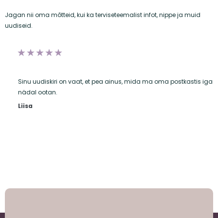
Jagan nii oma mõtteid, kui ka terviseteemalist infot, nippe ja muid
uudiseid.
R
★
★
★
★
★
a
Sinu uudiskiri on vaat, et pea ainus, mida ma oma postkastis iga
t
nädal ootan.
e
Liisa
d
5
o
u
t
o