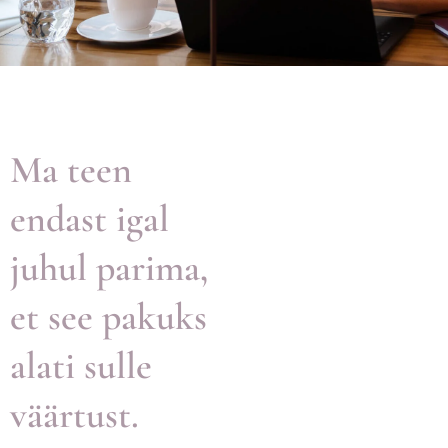
Ma teen
endast igal
juhul parima,
et see pakuks
alati sulle
väärtust.