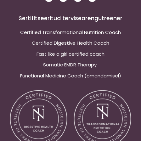
s
c
n
d
t
e
k
c
a
b
e
a
g
o
d
s
Sertifitseeritud tervisearengutreener
r
o
i
t
a
k
n
m
-
-
Certified Transformational Nutrition Coach
f
i
n
Certified Digestive Health Coach
Fast like a girl certified coach
Somatic EMDR Therapy
Functional Medicine Coach (omandamisel)