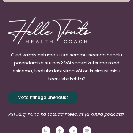
Oled valmis astuma suure sammu iseenda heaolu
parendamise suunas? Või soovid kutsuma mind
esinema, töötuba läbi viima või on küsimusi minu
teenuste kohta?
Võta minuga ühendust
PS! Jälgi mind ka sotsiaalmeedias ja kuula podcasti:
I
F
L
P
n
a
i
o