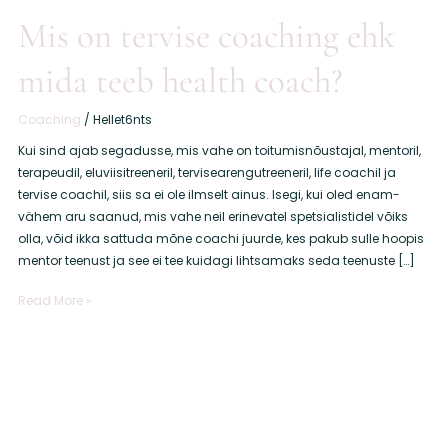
health
Mis on tervise coaching ehk
coach?
mida teeb health coach?
Coaching
/
Hellet6nts
Kui sind ajab segadusse, mis vahe on toitumisnõustajal, mentoril,
terapeudil, eluviisitreeneril, tervisearengutreeneril, life coachil ja
tervise coachil, siis sa ei ole ilmselt ainus. Isegi, kui oled enam-
vähem aru saanud, mis vahe neil erinevatel spetsialistidel võiks
olla, võid ikka sattuda mõne coachi juurde, kes pakub sulle hoopis
mentor teenust ja see ei tee kuidagi lihtsamaks seda teenuste […]
Read More »