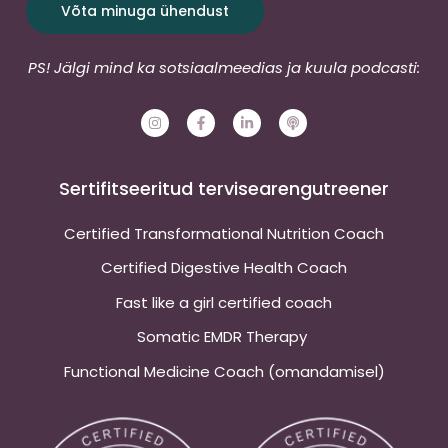
Võta minuga ühendust
PS! Jälgi mind ka sotsiaalmeedias ja kuula podcasti:
I
F
L
P
n
a
i
o
s
c
n
d
t
e
k
c
a
b
e
a
g
o
d
s
Sertifitseeritud tervisearengutreener
r
o
i
t
a
k
n
m
-
-
Certified Transformational Nutrition Coach
f
i
n
Certified Digestive Health Coach
Fast like a girl certified coach
Somatic EMDR Therapy
Functional Medicine Coach (omandamisel)