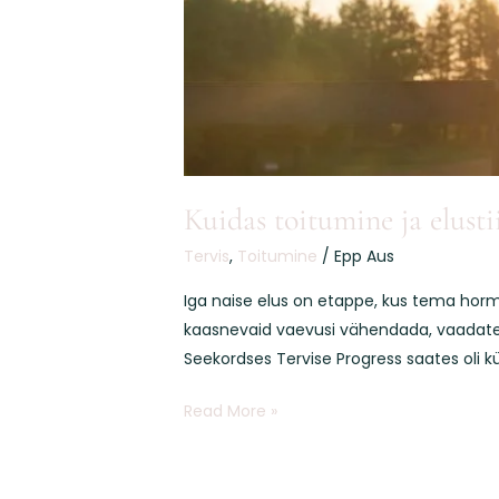
Kuidas toitumine ja elusti
Tervis
,
Toitumine
/
Epp Aus
Iga naise elus on etappe, kus tema horm
kaasnevaid vaevusi vähendada, vaadates ü
Seekordses Tervise Progress saates oli kül
Read More »