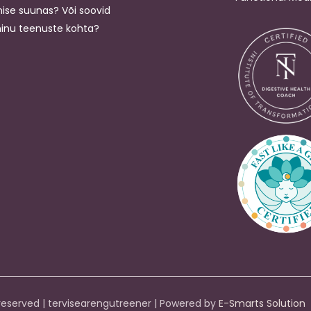
se suunas? Või soovid
minu teenuste kohta?
s reserved | tervisearengutreener | Powered by
E-Smarts Solution