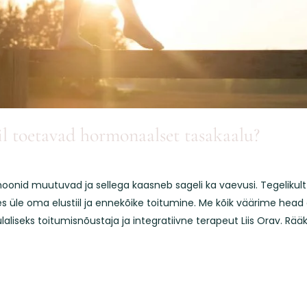
il toetavad hormonaalset tasakaalu?
oonid muutuvad ja sellega kaasneb sageli ka vaevusi. Tegelikult
le oma elustiil ja ennekõike toitumine. Me kõik väärime head ene
aliseks toitumisnõustaja ja integratiivne terapeut Liis Orav. Rääki