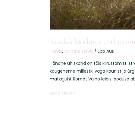
Kuidas looduses end pare
Tervis
,
Vaimne tervis
/
Epp Aus
Tänane ühiskond on täis kiirustamist, st
kaugeneme millestki väga kaunist ja ürgs
matkajuht Romet Vaino leidis looduse abi
Read More »