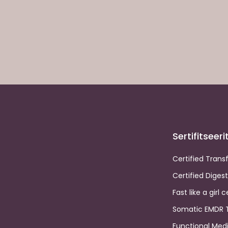
Sertifitseer
Certified Trans
Certified Diges
Fast like a girl 
Somatic EMDR 
Functional Me