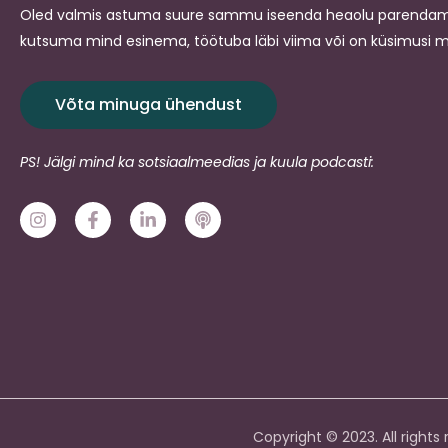
Oled valmis astuma suure sammu iseenda heaolu parendami
kutsuma mind esinema, töötuba läbi viima või on küsimusi 
Võta minuga ühendust
PS! Jälgi mind ka sotsiaalmeedias ja kuula podcasti:
I
F
L
P
n
a
i
o
s
c
n
d
t
e
k
c
a
b
e
a
g
o
d
s
r
o
i
t
a
k
n
m
-
-
f
i
n
Copyright © 2023. All right