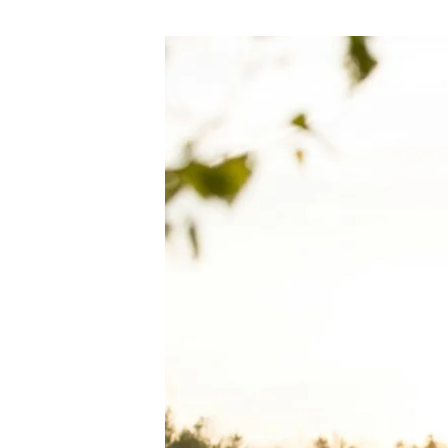
Kuidas
toitumine
ja
elustiil
toetavad
hormonaalset
tasakaalu?