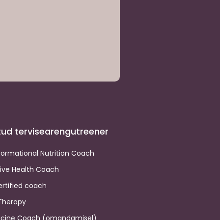
itud tervisearengutreener
formational Nutrition Coach
tive Health Coach
certified coach
Therapy
dicine Coach (omandamisel)