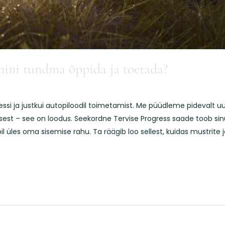
mini tundma õppida ja toetada?
ressi ja justkui autopiloodil toimetamist. Me püüdleme pidevalt 
est – see on loodus. Seekordne Tervise Progress saade toob sinun
l üles oma sisemise rahu. Ta räägib loo sellest, kuidas mustrite 